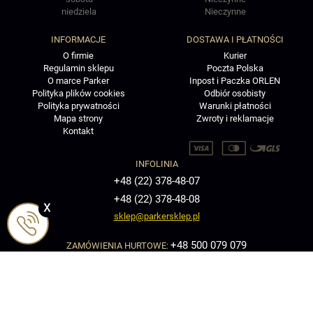
niedziela
Nieczynne
INFORMACJE
DOSTAWA I PŁATNOŚCI
O firmie
Kurier
Regulamin sklepu
Poczta Polska
O marce Parker
Inpost i Paczka ORLEN
Polityka plików cookies
Odbiór osobisty
Polityka prywatności
Warunki płatności
Mapa strony
Zwroty i reklamacje
Kontakt
INFOLINIA
+48 (22) 378-48-07
+48 (22) 378-48-08
x
sklep@parkersklep.pl
+48 500 079 079
ZAMÓWIENIA HURTOWE:
+48 (22) 378 48 29
ZWROTY I REKLAMACJE:
ZAPISZ SIĘ DO NEWSLETTERA