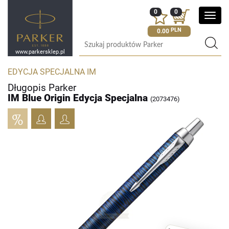
0
0
Poka
menu
PLN
0.00
www.parkersklep.pl
EDYCJA SPECJALNA IM
Długopis Parker
IM Blue Origin Edycja Specjalna
(2073476)