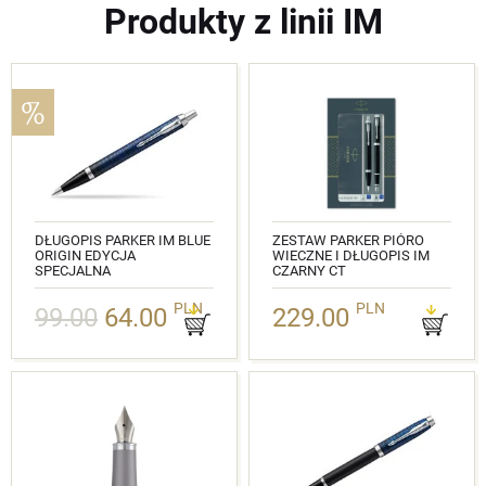
Produkty z linii IM
DŁUGOPIS PARKER IM BLUE
ZESTAW PARKER PIÓRO
ORIGIN EDYCJA
WIECZNE I DŁUGOPIS IM
SPECJALNA
CZARNY CT
NR KAT.: 2073476
NR KAT.: 2093215
PLN
PLN
99.00
64.00
229.00