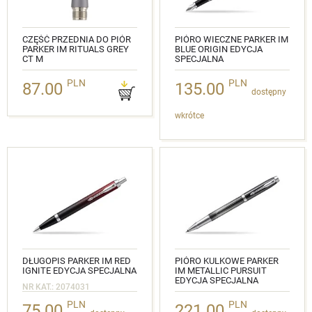
CZĘŚĆ PRZEDNIA DO PIÓR
PIÓRO WIECZNE PARKER IM
PARKER IM RITUALS GREY
BLUE ORIGIN EDYCJA
CT M
SPECJALNA
NR KAT.: 2212844
NR KAT.: 2073474
PLN
PLN
87.00
135.00
dostępny
wkrótce
DŁUGOPIS PARKER IM RED
PIÓRO KULKOWE PARKER
IGNITE EDYCJA SPECJALNA
IM METALLIC PURSUIT
EDYCJA SPECJALNA
NR KAT.: 2074031
NR KAT.: 2074145
PLN
PLN
75.00
221.00