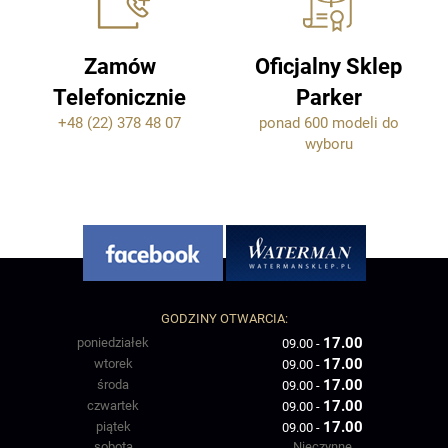
Zamów
Oficjalny Sklep
Telefonicznie
Parker
+48 (22) 378 48 07
ponad 600 modeli do
wyboru
GODZINY OTWARCIA:
17.00
poniedziałek
09.00 -
17.00
wtorek
09.00 -
17.00
środa
09.00 -
17.00
czwartek
09.00 -
17.00
piątek
09.00 -
sobota
Nieczynne