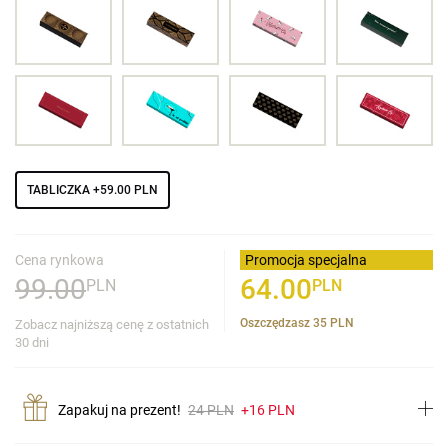
TABLICZKA
+59.00 PLN
Cena rynkowa
Promocja specjalna
99.00
64.00
PLN
PLN
Oszczędzasz
35
PLN
Zobacz najniższą cenę z ostatnich
30 dni
Zapakuj na prezent!
24 PLN
+16 PLN